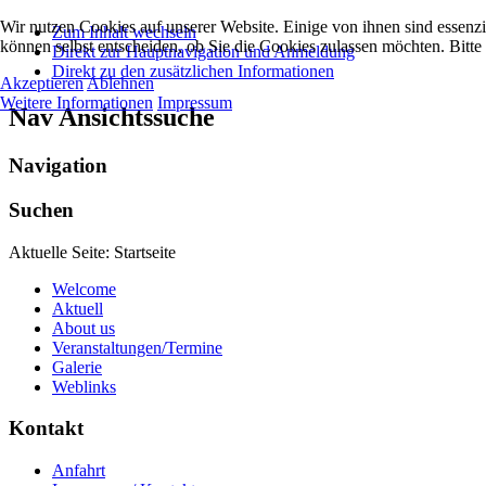
Wir nutzen Cookies auf unserer Website. Einige von ihnen sind essenzi
Zum Inhalt wechseln
können selbst entscheiden, ob Sie die Cookies zulassen möchten. Bitte
Direkt zur Hauptnavigation und Anmeldung
Direkt zu den zusätzlichen Informationen
Akzeptieren
Ablehnen
Weitere Informationen
Impressum
Nav Ansichtssuche
Navigation
Suchen
Aktuelle Seite:
Startseite
Welcome
Aktuell
About us
Veranstaltungen/Termine
Galerie
Weblinks
Kontakt
Anfahrt