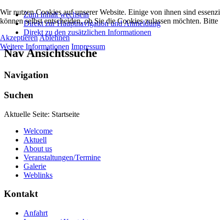
Wir nutzen Cookies auf unserer Website. Einige von ihnen sind essenzi
Zum Inhalt wechseln
können selbst entscheiden, ob Sie die Cookies zulassen möchten. Bitte
Direkt zur Hauptnavigation und Anmeldung
Direkt zu den zusätzlichen Informationen
Akzeptieren
Ablehnen
Weitere Informationen
Impressum
Nav Ansichtssuche
Navigation
Suchen
Aktuelle Seite:
Startseite
Welcome
Aktuell
About us
Veranstaltungen/Termine
Galerie
Weblinks
Kontakt
Anfahrt