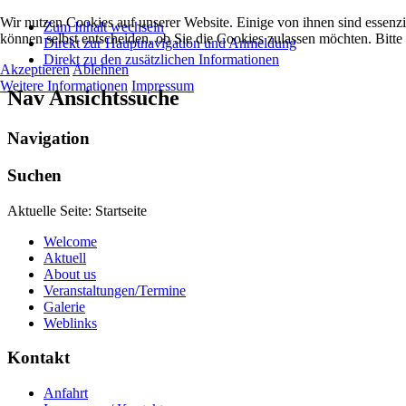
Wir nutzen Cookies auf unserer Website. Einige von ihnen sind essenzi
Zum Inhalt wechseln
können selbst entscheiden, ob Sie die Cookies zulassen möchten. Bitte
Direkt zur Hauptnavigation und Anmeldung
Direkt zu den zusätzlichen Informationen
Akzeptieren
Ablehnen
Weitere Informationen
Impressum
Nav Ansichtssuche
Navigation
Suchen
Aktuelle Seite:
Startseite
Welcome
Aktuell
About us
Veranstaltungen/Termine
Galerie
Weblinks
Kontakt
Anfahrt