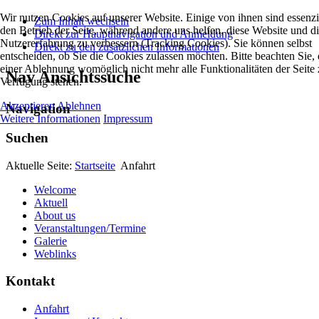
Wir nutzen Cookies auf unserer Website. Einige von ihnen sind essenzie
Zum Inhalt wechseln
den Betrieb der Seite, während andere uns helfen, diese Website und d
Direkt zur Hauptnavigation und Anmeldung
Nutzererfahrung zu verbessern (Tracking Cookies). Sie können selbst
Direkt zu den zusätzlichen Informationen
entscheiden, ob Sie die Cookies zulassen möchten. Bitte beachten Sie, 
einer Ablehnung womöglich nicht mehr alle Funktionalitäten der Seite 
Nav Ansichtssuche
Verfügung stehen.
Akzeptieren
Ablehnen
Navigation
Weitere Informationen
Impressum
Suchen
Aktuelle Seite:
Startseite
Anfahrt
Welcome
Aktuell
About us
Veranstaltungen/Termine
Galerie
Weblinks
Kontakt
Anfahrt