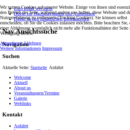
Wir nutzen Cookies auf unserer Website. Einige von ihnen sind essenzie
Zum Inhalt wechseln
den Betrieb der Seite, während andere uns helfen, diese Website und d
Direkt zur Hauptnavigation und Anmeldung
Nutzererfahrung zu verbessern (Tracking Cookies). Sie können selbst
Direkt zu den zusätzlichen Informationen
entscheiden, ob Sie die Cookies zulassen möchten. Bitte beachten Sie, 
einer Ablehnung womöglich nicht mehr alle Funktionalitäten der Seite 
Nav Ansichtssuche
Verfügung stehen.
Akzeptieren
Ablehnen
Navigation
Weitere Informationen
Impressum
Suchen
Aktuelle Seite:
Startseite
Anfahrt
Welcome
Aktuell
About us
Veranstaltungen/Termine
Galerie
Weblinks
Kontakt
Anfahrt