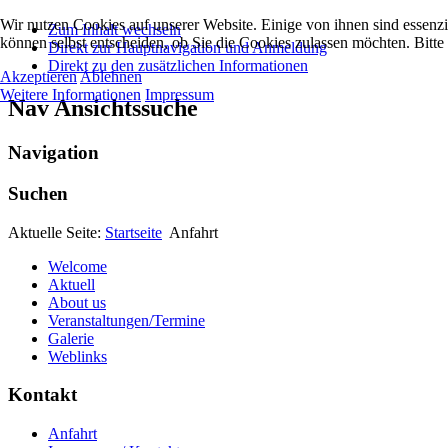
Wir nutzen Cookies auf unserer Website. Einige von ihnen sind essenzi
Zum Inhalt wechseln
können selbst entscheiden, ob Sie die Cookies zulassen möchten. Bitte
Direkt zur Hauptnavigation und Anmeldung
Direkt zu den zusätzlichen Informationen
Akzeptieren
Ablehnen
Weitere Informationen
Impressum
Nav Ansichtssuche
Navigation
Suchen
Aktuelle Seite:
Startseite
Anfahrt
Welcome
Aktuell
About us
Veranstaltungen/Termine
Galerie
Weblinks
Kontakt
Anfahrt