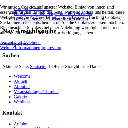
Wir nutzen Cookies auf unserer Website. Einige von ihnen sind
Zum Inhalt wechseln
essenziell für den Betrieb der Seite, während andere uns helfen, diese
Direkt zur Hauptnavigation und Anmeldung
Website und die Nutzererfahrung zu verbessern (Tracking Cookies).
Direkt zu den zusätzlichen Informationen
Sie können selbst entscheiden, ob Sie die Cookies zulassen möchten.
Bitte beachten Sie, dass bei einer Ablehnung womöglich nicht mehr
Nav Ansichtssuche
alle Funktionalitäten der Seite zur Verfügung stehen.
Akzeptieren
Ablehnen
Navigation
Weitere Informationen
Impressum
Suchen
Aktuelle Seite:
Startseite
LDP der Straight Line Dancer
Welcome
Aktuell
About us
Veranstaltungen/Termine
Galerie
Weblinks
Kontakt
Anfahrt