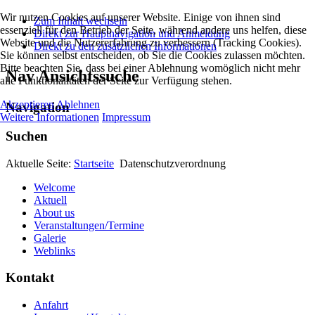
Wir nutzen Cookies auf unserer Website. Einige von ihnen sind
Zum Inhalt wechseln
essenziell für den Betrieb der Seite, während andere uns helfen, diese
Direkt zur Hauptnavigation und Anmeldung
Website und die Nutzererfahrung zu verbessern (Tracking Cookies).
Direkt zu den zusätzlichen Informationen
Sie können selbst entscheiden, ob Sie die Cookies zulassen möchten.
Bitte beachten Sie, dass bei einer Ablehnung womöglich nicht mehr
Nav Ansichtssuche
alle Funktionalitäten der Seite zur Verfügung stehen.
Akzeptieren
Ablehnen
Navigation
Weitere Informationen
Impressum
Suchen
Aktuelle Seite:
Startseite
Datenschutzverordnung
Welcome
Aktuell
About us
Veranstaltungen/Termine
Galerie
Weblinks
Kontakt
Anfahrt