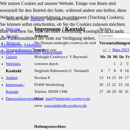
Wir nutzen Cookies auf unserer Website. Einige von ihnen sind
essenziell für den Betrieb der Seite, während andere uns helfen, diese
Website und die Nutzererfahrung zu verbessern (Tracking Cookies).
Aktuelle Seite:
Startseite
Impressum / Kontakt
Sie können selbst entscheiden, ob Sie die Cookies zulassen möchten.
Impressum / Kontakt
Welcome
Suchen ...
Bitte beachten Sie, dass bei einer Ablehnung womöglich nicht mehr
Aktuell
Anbieter
alle Funktionalitäten der Seite zur Verfügung stehen.
Veranstaltunge
About us
Die Domain midnight-cowboys.de wird
Akzeptieren
Ablehnen
Veranstaltungen/Termine
betrieben von:
<<
<
März 2023
Weitere Informationen
Impressum
Galerie
Midnight Cowboys e. V. Bayreuth
Mo
Di
Mi
Do
F
Weblinks
vertreten durch:
1
2
3
Kontakt
Sieglinde Rabenstein (1. Vorstand)
6
7
8
9
10
Anfahrt
Stockau 8
13
14
15
16
17
Impressum /
95466 Weidenberg
20
21
22
23
24
Kontakt
Telefon: 09209 1588
27
28
29
30
31
Datenschutzverordnung
eMail:
mail@midnight-cowboys.de
www:
www.midnight-cowboys.de
Haftungsausschluss