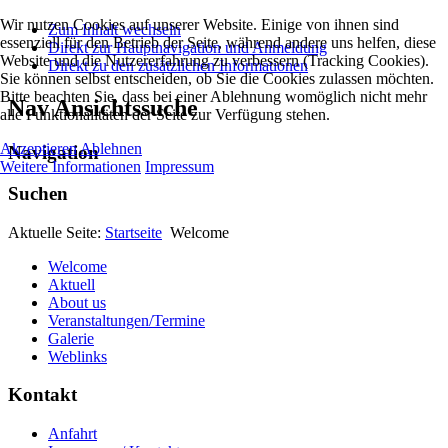
Wir nutzen Cookies auf unserer Website. Einige von ihnen sind
Zum Inhalt wechseln
essenziell für den Betrieb der Seite, während andere uns helfen, diese
Direkt zur Hauptnavigation und Anmeldung
Website und die Nutzererfahrung zu verbessern (Tracking Cookies).
Direkt zu den zusätzlichen Informationen
Sie können selbst entscheiden, ob Sie die Cookies zulassen möchten.
Bitte beachten Sie, dass bei einer Ablehnung womöglich nicht mehr
Nav Ansichtssuche
alle Funktionalitäten der Seite zur Verfügung stehen.
Akzeptieren
Ablehnen
Navigation
Weitere Informationen
Impressum
Suchen
Aktuelle Seite:
Startseite
Welcome
Welcome
Aktuell
About us
Veranstaltungen/Termine
Galerie
Weblinks
Kontakt
Anfahrt