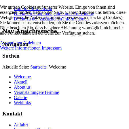
Wir nutzen Cookies auf unserer Website. Einige von ihnen sind
Zum Inhalt wechseln
essenziell für den Betrieb der Seite, während andere uns helfen, diese
Direkt zur Hauptnavigation und Anmeldung
Website und die Nutzererfahrung zu verbessern (Tracking Cookies).
Direkt zu den zusätzlichen Informationen
Sie können selbst entscheiden, ob Sie die Cookies zulassen möchten.
Bitte beachten Sie, dass bei einer Ablehnung womöglich nicht mehr
Nav Ansichtssuche
alle Funktionalitäten der Seite zur Verfügung stehen.
Akzeptieren
Ablehnen
Navigation
Weitere Informationen
Impressum
Suchen
Aktuelle Seite:
Startseite
Welcome
Welcome
Aktuell
About us
Veranstaltungen/Termine
Galerie
Weblinks
Kontakt
Anfahrt