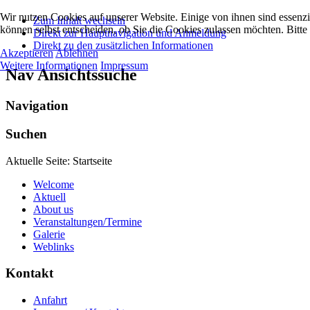
Wir nutzen Cookies auf unserer Website. Einige von ihnen sind essenzi
Zum Inhalt wechseln
können selbst entscheiden, ob Sie die Cookies zulassen möchten. Bitte
Direkt zur Hauptnavigation und Anmeldung
Direkt zu den zusätzlichen Informationen
Akzeptieren
Ablehnen
Weitere Informationen
Impressum
Nav Ansichtssuche
Navigation
Suchen
Aktuelle Seite:
Startseite
Welcome
Aktuell
About us
Veranstaltungen/Termine
Galerie
Weblinks
Kontakt
Anfahrt